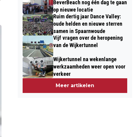
BeverBeach nog één dag te gaan
op nieuwe locatie
Ruim dertig jaar Dance Valley:
oude helden en nieuwe sterren
samen in Spaarnwoude
Vijf vragen over de heropening
van de Wijkertunnel
Wijkertunnel na wekenlange
werkzaamheden weer open voor
verkeer
Meer artikelen