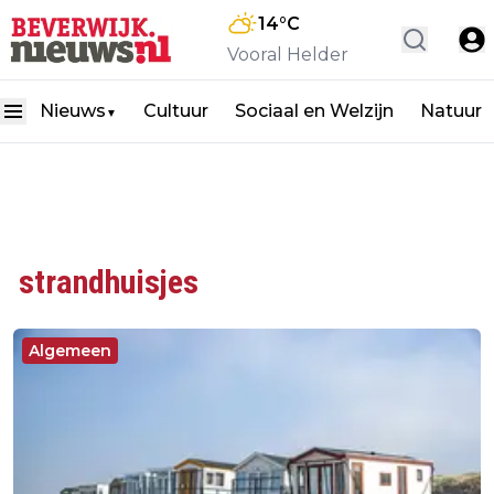
14
°C
Vooral Helder
Nieuws
Cultuur
Sociaal en Welzijn
Natuur
▼
strandhuisjes
Algemeen