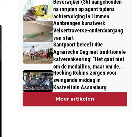
Beverwijker (36) aangehouden
na inrijden op agent tijdens
achtervolging in Limmen
Aanbrengen kunstwerk
Velsertraverse-onderdoorgang
van start
Santpoort beleeft 40e
Agrarische Dag met traditionele
kalverenkeuring: “Het gaat niet
om de medailles, maar om de
Rocking Robins zorgen voor
kinderen”
swingende middag in
Kasteeltuin Assumburg
Meer artikelen