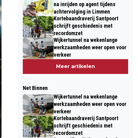
na inrijden op agent tijdens
achtervolging in Limmen
Kortebaandraverij Santpoort
schrijft geschiedenis met
recordomzet
Wijkertunnel na wekenlange
werkzaamheden weer open voor
verkeer
Meer artikelen
Net Binnen
Wijkertunnel na wekenlange
werkzaamheden weer open voor
verkeer
Kortebaandraverij Santpoort
schrijft geschiedenis met
recordomzet