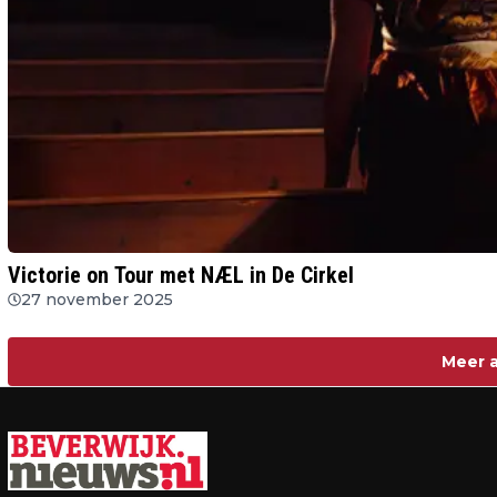
Victorie on Tour met NÆL in De Cirkel
27 november 2025
Meer a