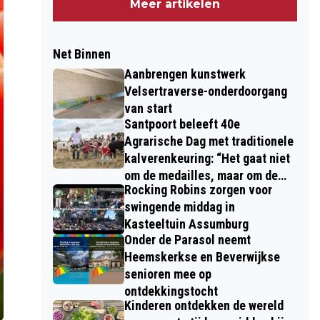
Meer artikelen
Net Binnen
Aanbrengen kunstwerk
Velsertraverse-onderdoorgang
van start
Santpoort beleeft 40e
Agrarische Dag met traditionele
kalverenkeuring: “Het gaat niet
om de medailles, maar om de
Rocking Robins zorgen voor
kinderen”
swingende middag in
Kasteeltuin Assumburg
Onder de Parasol neemt
Heemskerkse en Beverwijkse
senioren mee op
ontdekkingstocht
Kinderen ontdekken de wereld