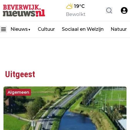
19
°C
Bewolkt
Nieuws
Cultuur
Sociaal en Welzijn
Natuur
▼
Uitgeest
Algemeen