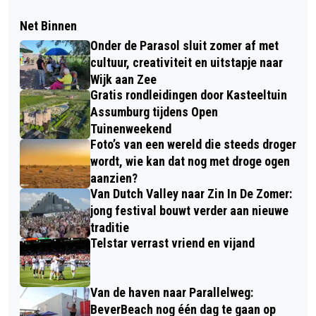
Net Binnen
Onder de Parasol sluit zomer af met
cultuur, creativiteit en uitstapje naar
Wijk aan Zee
Gratis rondleidingen door Kasteeltuin
Assumburg tijdens Open
Tuinenweekend
Foto’s van een wereld die steeds droger
wordt, wie kan dat nog met droge ogen
aanzien?
Van Dutch Valley naar Zin In De Zomer:
jong festival bouwt verder aan nieuwe
traditie
Telstar verrast vriend en vijand
Van de haven naar Parallelweg:
BeverBeach nog één dag te gaan op