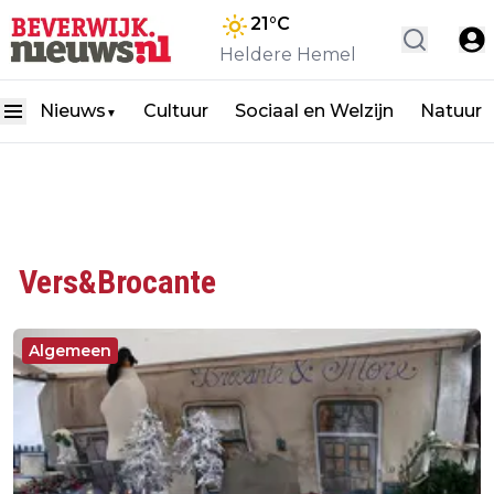
21
°C
Heldere Hemel
Nieuws
Cultuur
Sociaal en Welzijn
Natuur
▼
Vers&Brocante
Algemeen