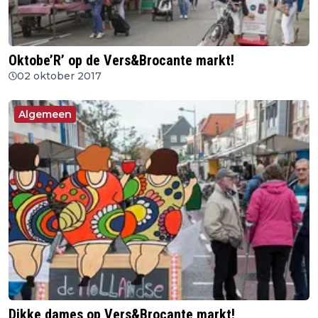
Oktobe’R’ op de Vers&Brocante markt!
02 oktober 2017
Algemeen
Dikke dames op Vers&Brocante markt!