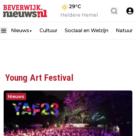
29
°C
Heldere Hemel
Nieuws
Cultuur
Sociaal en Welzijn
Natuur
▼
Young Art Festival
Nieuws