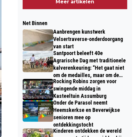
Meer artikelen
Net Binnen
Aanbrengen kunstwerk
Velsertraverse-onderdoorgang
van start
Santpoort beleeft 40e
Agrarische Dag met traditionele
kalverenkeuring: “Het gaat niet
om de medailles, maar om de
Rocking Robins zorgen voor
kinderen”
swingende middag in
Kasteeltuin Assumburg
Onder de Parasol neemt
Heemskerkse en Beverwijkse
senioren mee op
ontdekkingstocht
Kinderen ontdekken de wereld