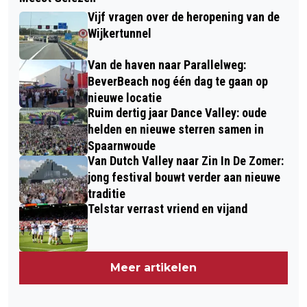
Vijf vragen over de heropening van de
Wijkertunnel
Van de haven naar Parallelweg:
BeverBeach nog één dag te gaan op
nieuwe locatie
Ruim dertig jaar Dance Valley: oude
helden en nieuwe sterren samen in
Spaarnwoude
Van Dutch Valley naar Zin In De Zomer:
jong festival bouwt verder aan nieuwe
traditie
Telstar verrast vriend en vijand
Meer artikelen