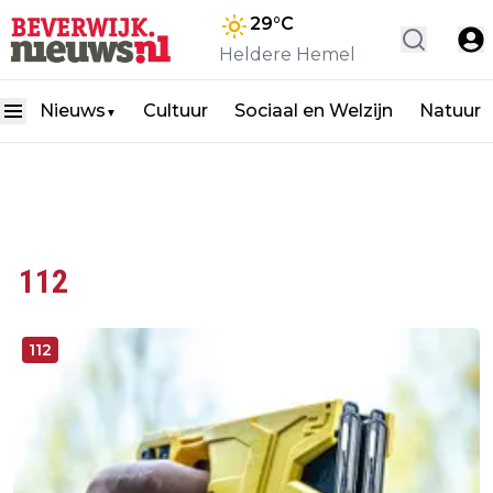
29
°C
Heldere Hemel
Nieuws
Cultuur
Sociaal en Welzijn
Natuur
▼
112
112