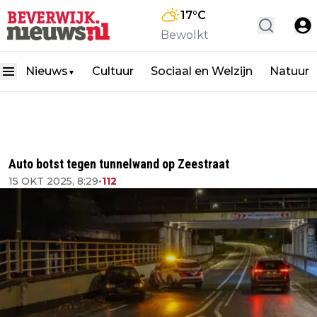
17
°C
Bewolkt
Nieuws
Cultuur
Sociaal en Welzijn
Natuur
▼
Auto botst tegen tunnelwand op Zeestraat
15 OKT 2025, 8:29
•
112