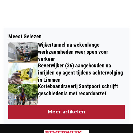
Vorig artikel
Volgend artikel
SPECIAL KIDS BIJ NUL251
Meest Gelezen
DE DRIETEENSTRANDLOPER SPEELT
Wijkertunnel na wekenlange
MET DE GOLVEN
werkzaamheden weer open voor
verkeer
Beverwijker (36) aangehouden na
inrijden op agent tijdens achtervolging
in Limmen
Kortebaandraverij Santpoort schrijft
geschiedenis met recordomzet
Meer artikelen