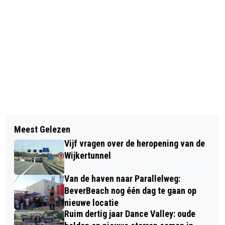
Vorig artikel
Volgend artikel
BURGEMEESTER SMIT BENOEMD
Meest Gelezen
TELSTAR OVERTUIGT MET
ANDRÉ LE FÉVRE TOT
Vijf vragen over de heropening van de
AFGETEKENDE WINST (4-0) TEGEN
STEUNFRACTIELID O'NS BEVERWIJK
Wijkertunnel
VVV-VENLO
Van de haven naar Parallelweg:
BeverBeach nog één dag te gaan op
nieuwe locatie
Ruim dertig jaar Dance Valley: oude