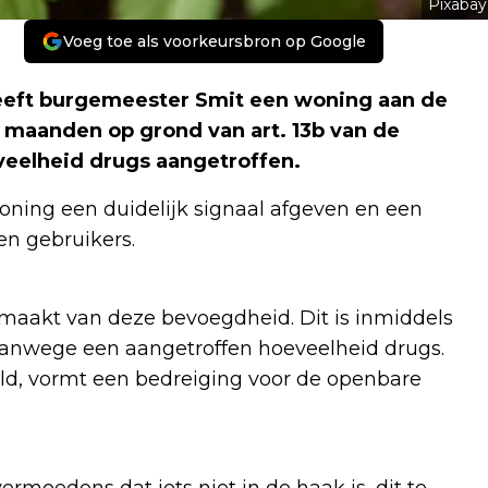
Pixabay
Voeg toe als voorkeursbron op Google
eft burgemeester Smit een woning aan de
 maanden op grond van art. 13b van de
eelheid drugs aangetroffen.
oning een duidelijk signaal afgeven en een
n gebruikers.
 maakt van deze bevoegdheid. Dit is inmiddels
vanwege een aangetroffen hoeveelheid drugs.
d, vormt een bedreiging voor de openbare
moedens dat iets niet in de haak is, dit te