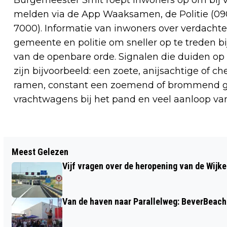
melden via de App Waaksamen, de Politie (0
7000). Informatie van inwoners over verdachte
gemeente en politie om sneller op te treden bij
van de openbare orde. Signalen die duiden o
zijn bijvoorbeeld: een zoete, anijsachtige of 
ramen, constant een zoemend of brommend gel
vrachtwagens bij het pand en veel aanloop van 
Vorig artikel
Meest Gelezen
GEBOORTES I HUWELIJKEN I OVERLEDEN
Vijf vragen over de heropening van de Wijke
Van de haven naar Parallelweg: BeverBeach 