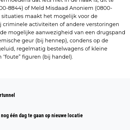
900-8844) of Meld Misdaad Anoniem (0800-
 situaties maakt het mogelijk voor de
 criminele activiteiten of andere verstoringen
p de mogelijke aanwezigheid van een drugspand
chemische geur (bij hennep), condens op de
uid, regelmatig bestelwagens of kleine
“foute” figuren (bij handel).
Volgend artikel
VERKEERSDREMPELS OP PLESMANWEG
rtunnel
VOOR VEILIGER FIETSOVERSTEEK BIJ
GLADIOLENLAAN
nog één dag te gaan op nieuwe locatie