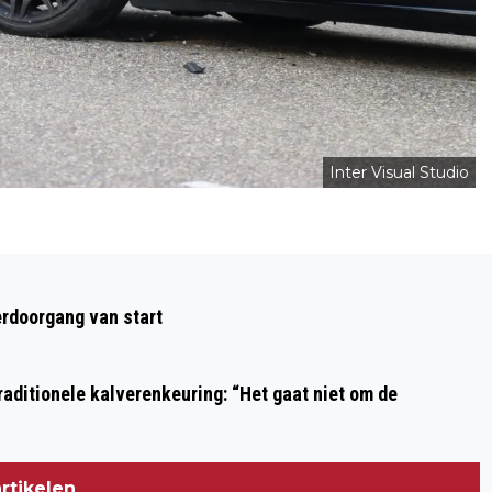
Inter Visual Studio
Volgend artikel
‘EEN RITS TE VER 2.0’ MET JOEY
rdoorgang van start
SCHALKER ALS HARRIE VERMEULEN IN
KENNEMER THEATER
aditionele kalverenkeuring: “Het gaat niet om de
rtikelen