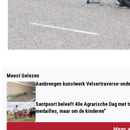
Vorig artikel
Meest Gelezen
DAAR GAATZE: VANDAAG MET BERT
Aanbrengen kunstwerk Velsertraverse-onde
KISJES
Santpoort beleeft 40e Agrarische Dag met tr
medailles, maar om de kinderen”
Meer a