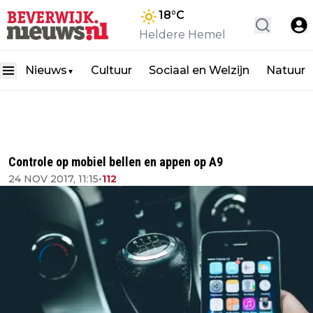
18
°C
Heldere Hemel
Nieuws
Cultuur
Sociaal en Welzijn
Natuur
▼
Controle op mobiel bellen en appen op A9
24 NOV 2017, 11:15
•
112