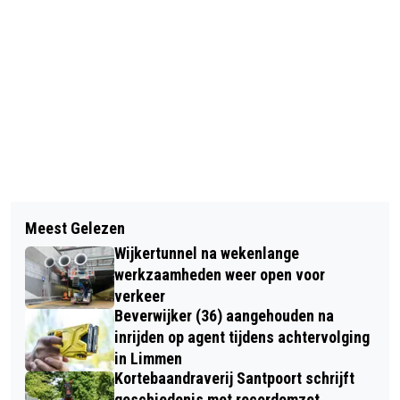
Vorig artikel
Volgend artikel
GEVAARLIJKE BACTERIE IN
Meest Gelezen
CASTLE CHRISTMAS FAIR ROND SLOT
SPEKBLOKJES IN DIVERSE
Wijkertunnel na wekenlange
ASSUMBURG ZET VANAF 7 DECEMBER
SUPERMARKTEN
werkzaamheden weer open voor
JUISTE TOON VOOR KERSTMIS
verkeer
Beverwijker (36) aangehouden na
inrijden op agent tijdens achtervolging
in Limmen
Kortebaandraverij Santpoort schrijft
geschiedenis met recordomzet