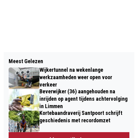
Vorig artikel
Volgend artikel
VERONICA… HÉT STATION WAAR
Meest Gelezen
VERMISTE EN GEVONDEN DIEREN
MUZIEK IN ZAT!
Wijkertunnel na wekenlange
werkzaamheden weer open voor
verkeer
Beverwijker (36) aangehouden na
inrijden op agent tijdens achtervolging
in Limmen
Kortebaandraverij Santpoort schrijft
geschiedenis met recordomzet