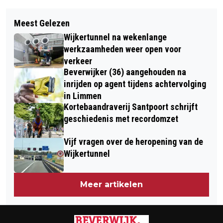
Vorig artikel
Volgend artikel
HANS KLOK ONTHULT GERENOVEERDE
Meest Gelezen
DANCE VALLEY 2025 VIERT
WINKELHAL OP BEVERWIJKSE
Wijkertunnel na wekenlange
OVERTUIGEND 30-JARIG JUBILEUM
BAZAAR
werkzaamheden weer open voor
verkeer
Beverwijker (36) aangehouden na
inrijden op agent tijdens achtervolging
in Limmen
Kortebaandraverij Santpoort schrijft
geschiedenis met recordomzet
Vijf vragen over de heropening van de
Wijkertunnel
Meer artikelen