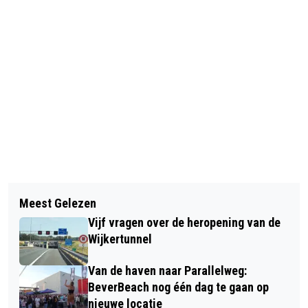
Vorig artikel
Volgend artikel
FREE ZAFAR!!! ZEILSCHIP BRENGT
Meest Gelezen
INDRUKWEKKENDE STILLE
DOLFIJN WEER NAAR ZEE
Vijf vragen over de heropening van de
DODENHERDENKING IN BEVERWIJK EN
Wijkertunnel
WIJK AAN ZEE
Van de haven naar Parallelweg:
BeverBeach nog één dag te gaan op
nieuwe locatie