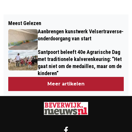
Vorig artikel
Volgend artikel
KEUKENHOF OPENT MORGEN VOOR DE
Meest Gelezen
NOORD-HOLLAND GAAT VOOR ‘GROEN’
ZEVENTIGSTE MAAL HAAR POORTEN
Aanbrengen kunstwerk Velsertraverse-
onderdoorgang van start
Santpoort beleeft 40e Agrarische Dag
met traditionele kalverenkeuring: “Het
gaat niet om de medailles, maar om de
kinderen”
Meer artikelen