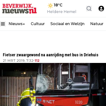
18
°C
Heldere Hemel
Nieuws
Cultuur
Sociaal en Welzijn
Natuur
▼
Fietser zwaargewond na aanrijding met bus in Driehuis
21 MRT 2019, 7:32
•
112