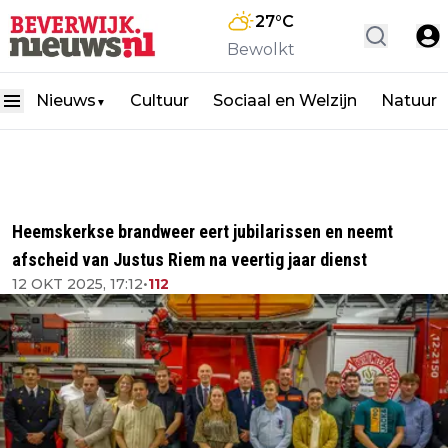
27
°C
Bewolkt
Nieuws
Cultuur
Sociaal en Welzijn
Natuur
▼
Heemskerkse brandweer eert jubilarissen en neemt
afscheid van Justus Riem na veertig jaar dienst
12 OKT 2025, 17:12
•
112