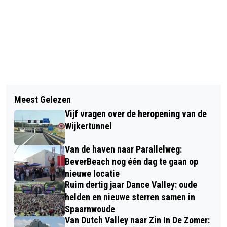
Vorig artikel
Volgend artikel
BEVERWIJK EERSTE GEMEENTE IN
Meest Gelezen
KAT KLEM IN KIEPRAAM, BRANDWEER
NEDERLAND MET RECYCLE-KEUZE:
Vijf vragen over de heropening van de
REDT DIER UIT BENARDE POSITIE
INWONERS KRIJGEN REGIE ÉN
Wijkertunnel
BELONING VOOR GOED AFVAL
Van de haven naar Parallelweg:
SCHEIDEN
BeverBeach nog één dag te gaan op
nieuwe locatie
Ruim dertig jaar Dance Valley: oude
helden en nieuwe sterren samen in
Spaarnwoude
Van Dutch Valley naar Zin In De Zomer: