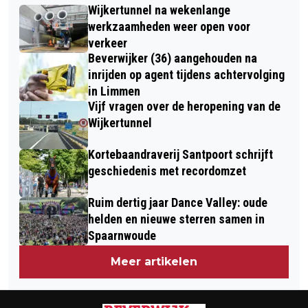
UIT HEEMSKERK VANWEGE RELLEN IN
Wijkertunnel na wekenlange
BINNEN KENNEMERLAND: BEVERWIJK
BEVERWIJK
werkzaamheden weer open voor
ROOKT 'T MEEST, CASTRICUM 'T
verkeer
Beverwijker (36) aangehouden na
MINST
inrijden op agent tijdens achtervolging
in Limmen
Vijf vragen over de heropening van de
Wijkertunnel
Kortebaandraverij Santpoort schrijft
geschiedenis met recordomzet
Ruim dertig jaar Dance Valley: oude
helden en nieuwe sterren samen in
Spaarnwoude
Meer artikelen