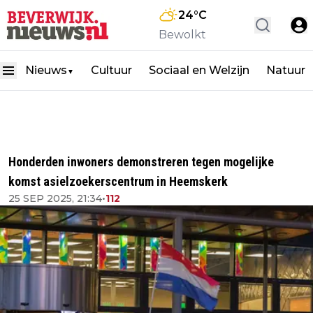
24
°C
Bewolkt
Nieuws
Cultuur
Sociaal en Welzijn
Natuur
▼
Honderden inwoners demonstreren tegen mogelijke
komst asielzoekerscentrum in Heemskerk
25 SEP 2025, 21:34
•
112