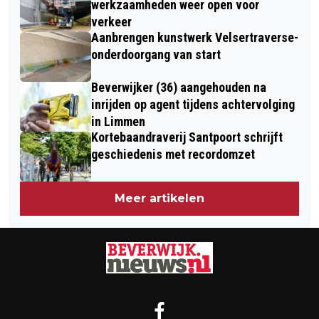
SMAAKMARKT
werkzaamheden weer open voor
DUIZENDEN FANS HULDIGEN WITTE
verkeer
Aanbrengen kunstwerk Velsertraverse-
LEEUWEN OP PLEIN 1945
onderdoorgang van start
Beverwijker (36) aangehouden na
inrijden op agent tijdens achtervolging
in Limmen
Kortebaandraverij Santpoort schrijft
geschiedenis met recordomzet
Meer artikelen