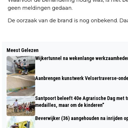
geen meldingen gedaan.
De oorzaak van de brand is nog onbekend. Da
Vorig artikel
Meest Gelezen
STUDENTEN FOODSERVICE NOVA
Wijkertunnel na wekenlange werkzaamheden
COLLEGE HAARLEMMERMEER BEHALEN
EXTRA BRANCHE-CERTIFICAAT
Aanbrengen kunstwerk Velsertraverse-onde
SOCIALE HYGIËNE
Santpoort beleeft 40e Agrarische Dag met tr
medailles, maar om de kinderen”
Beverwijker (36) aangehouden na inrijden o