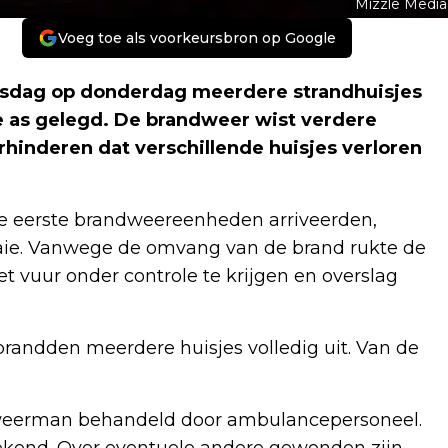
Mizzle Media
Voeg toe als voorkeursbron op Google
ensdag op donderdag meerdere strandhuisjes
de as gelegd. De brandweer wist verdere
rhinderen dat verschillende huisjes verloren
e eerste brandweereenheden arriveerden,
laaie. Vanwege de omvang van de brand rukte de
 vuur onder controle te krijgen en overslag
randden meerdere huisjes volledig uit. Van de
weerman behandeld door ambulancepersoneel.
bekend. Over eventuele andere gewonden zijn