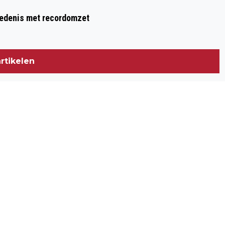
hiedenis met recordomzet
rtikelen