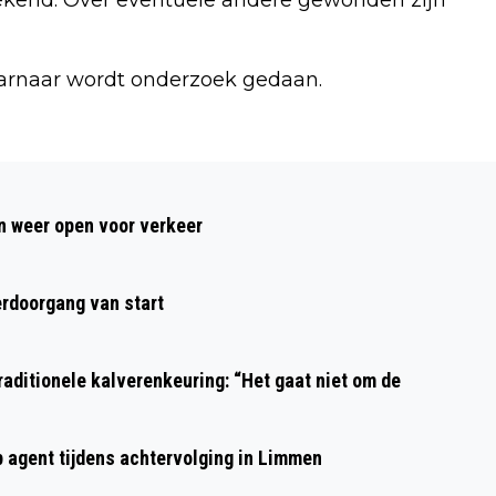
arnaar wordt onderzoek gedaan.
Volgend artikel
WIJKERTUNNEL (A9) VIER WEKEN DICHT
 weer open voor verkeer
WEGENS VERVANGING
VENTILATIESYSTEEM
rdoorgang van start
aditionele kalverenkeuring: “Het gaat niet om de
p agent tijdens achtervolging in Limmen