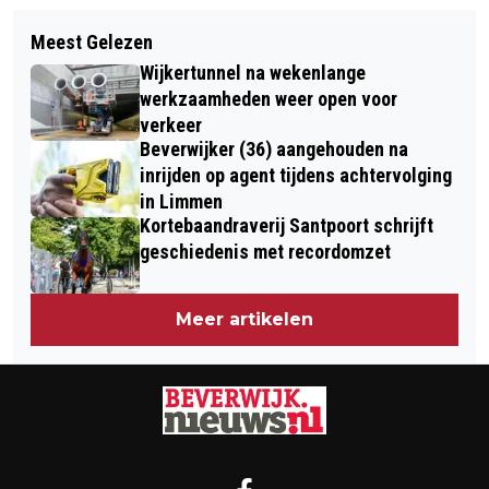
Volgend artikel
CULTUURHUIS HEEMSKERK STOPT
Meest Gelezen
ONDERZOEK: TATA-DEAL TREKT
MET VASTE PROGRAMMERING BIJ
Wijkertunnel na wekenlange
OVERHEID IN SUBSIDIEFUIK VAN
LAURENTZ
werkzaamheden weer open voor
MILJOENEN
verkeer
Beverwijker (36) aangehouden na
inrijden op agent tijdens achtervolging
in Limmen
Kortebaandraverij Santpoort schrijft
geschiedenis met recordomzet
Meer artikelen