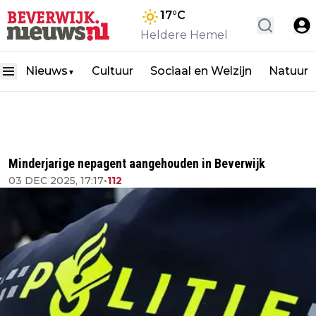
17
°C
Heldere Hemel
Nieuws
Cultuur
Sociaal en Welzijn
Natuur
▼
Minderjarige nepagent aangehouden in Beverwijk
03 DEC 2025, 17:17
•
112