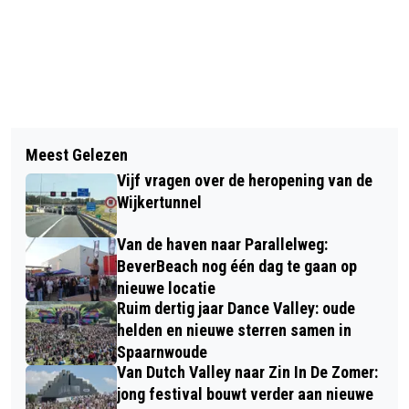
Vorig artikel
Volgend artikel
4 TIPS VOOR EEN PRETTIGE
Meest Gelezen
MODDER, ZWEET EN TEAMWORK BIJ
ZOMERVAKANTIE MET DE
Vijf vragen over de heropening van de
MUDMASTERS HAARLEMMERMEER
VOUWWAGEN
Wijkertunnel
2025; NOG ÉÉN DAG TE GAAN!
Van de haven naar Parallelweg:
BeverBeach nog één dag te gaan op
nieuwe locatie
Ruim dertig jaar Dance Valley: oude
helden en nieuwe sterren samen in
Spaarnwoude
Van Dutch Valley naar Zin In De Zomer:
jong festival bouwt verder aan nieuwe