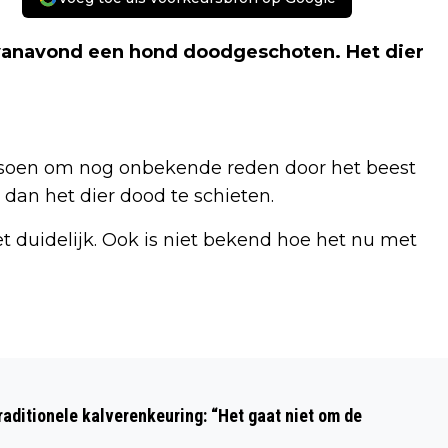
 vanavond een hond doodgeschoten. Het dier
soen om nog onbekende reden door het beest
dan het dier dood te schieten.
et duidelijk. Ook is niet bekend hoe het nu met
Volgend artikel
BEVERWIJKSE BAZAAR GESLOTEN
aditionele kalverenkeuring: “Het gaat niet om de
MAAR ORIËNTAALSE SUPERMARKT