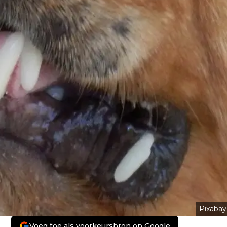
Pixabay
Voeg toe als voorkeursbron op Google