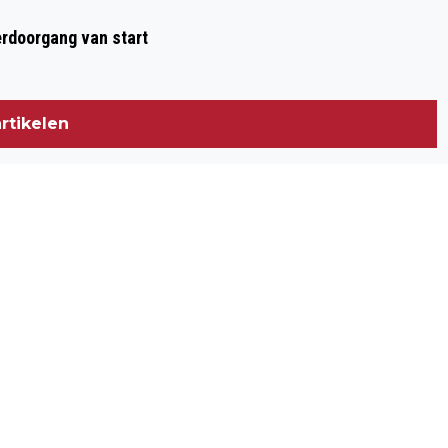
GEWOON GEOPEND
rdoorgang van start
rtikelen