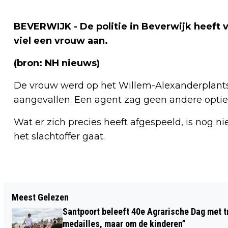
BEVERWIJK - De politie in Beverwijk heeft
viel een vrouw aan.
(bron: NH nieuws)
De vrouw werd op het Willem-Alexanderplant
aangevallen. Een agent zag geen andere optie 
Wat er zich precies heeft afgespeeld, is nog ni
het slachtoffer gaat.
Vorig artikel
Meest Gelezen
GEVOLGEN CORONAMAATREGELEN
Santpoort beleeft 40e Agrarische Dag met tr
VOOR DIENSTVERLENING GEMEENTE
medailles, maar om de kinderen”