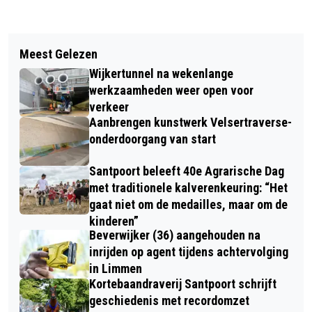
Vorig artikel
Volgend artikel
HOE TRAUMA UIT JE JEUGD JE NU
Meest Gelezen
AANGETROFFEN LICHAAM IN
NOG KAN BEÏNVLOEDEN!
Wijkertunnel na wekenlange
BEVERWIJK IS VAN VERMISTE MILAN
werkzaamheden weer open voor
(16)
verkeer
Aanbrengen kunstwerk Velsertraverse-
onderdoorgang van start
Santpoort beleeft 40e Agrarische Dag
met traditionele kalverenkeuring: “Het
gaat niet om de medailles, maar om de
kinderen”
Beverwijker (36) aangehouden na
inrijden op agent tijdens achtervolging
in Limmen
Kortebaandraverij Santpoort schrijft
geschiedenis met recordomzet