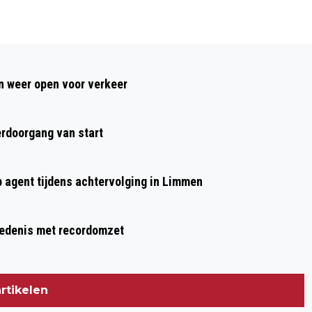
Volgend artikel
BESCHONKEN AUTOMOBILIST BOTST
 weer open voor verkeer
TEGEN WAND VELSERTUNNEL,
RIJBEWIJS INGEVORDERD
rdoorgang van start
p agent tijdens achtervolging in Limmen
hiedenis met recordomzet
rtikelen