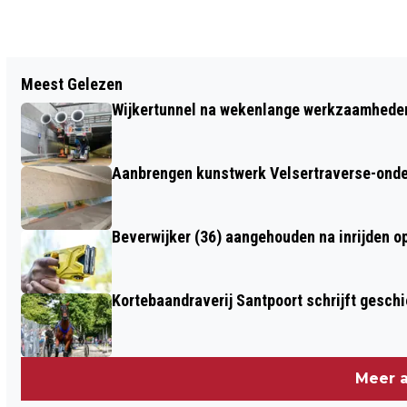
Vorig artikel
Meest Gelezen
OPFRISCURSUS EN FIETSHELMKORTING
Wijkertunnel na wekenlange werkzaamheden
BEVORDEREN VEILIG FIETSEN VOOR 50-
PLUSSERS IN BEVERWIJK
Aanbrengen kunstwerk Velsertraverse-onde
Beverwijker (36) aangehouden na inrijden o
Kortebaandraverij Santpoort schrijft gesc
Meer a