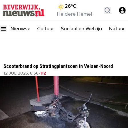
26
°C
Heldere Hemel
Nieuws
Cultuur
Sociaal en Welzijn
Natuur
▼
Scooterbrand op Stratingplantsoen in Velsen-Noord
12 JUL 2025, 8:36
•
112