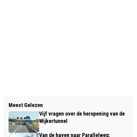
Vorig artikel
Volgend artikel
CULTUREEL ZOMERPROGRAMMA
Meest Gelezen
PINDA KEES BAANT WEG VOOR LEV'S
‘ONDER DE PARASOL’ VOOR SENIOREN
Vijf vragen over de heropening van de
DOLFIJNTHERAPIE
IN HEEMSKERK EN BEVERWIJK
Wijkertunnel
Van de haven naar Parallelweg: