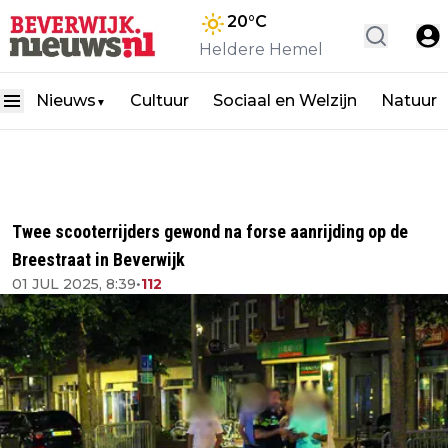
20
°C
Heldere Hemel
Nieuws
Cultuur
Sociaal en Welzijn
Natuur
▼
Twee scooterrijders gewond na forse aanrijding op de
Breestraat in Beverwijk
01 JUL 2025, 8:39
•
112