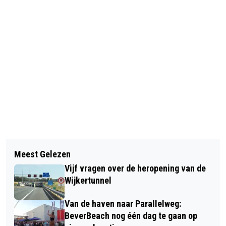
Vorig artikel
Volgend artikel
DRIE PERSONEN GEWOND BIJ ZWARE
Meest Gelezen
TATA STEEL NEDERLAND KRIMPT
AANRIJDING IN VELSEN-NOORD
Vijf vragen over de heropening van de
RAAD VAN BESTUUR IN
Wijkertunnel
Van de haven naar Parallelweg:
BeverBeach nog één dag te gaan op