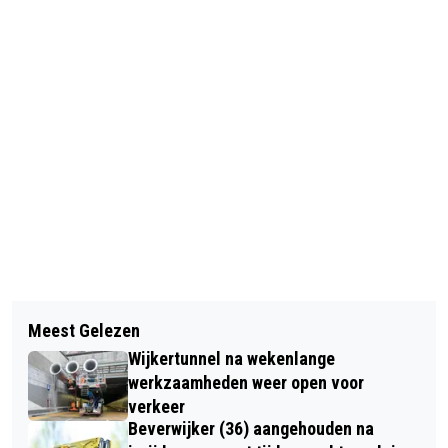
Vorig artikel
Volgend artikel
BEVERWIJK EN VELSEN HERDENKEN
Meest Gelezen
EERSTE GROEP
SLACHTOFFERS RAZZIA VAN 16
Wijkertunnel na wekenlange
SENIORENSPORTLEIDERS ‘FITTE
APRIL 1944
werkzaamheden weer open voor
SENIOR’ START BIJ NOVA COLLEGE
verkeer
Beverwijker (36) aangehouden na
CIOS