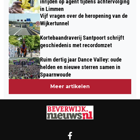
inrijden op agent tijdens achtervolging
in Limmen
Vijf vragen over de heropening van de
Wijkertunnel
Kortebaandraverij Santpoort schrijft
geschiedenis met recordomzet
Ruim dertig jaar Dance Valley: oude
helden en nieuwe sterren samen in
Spaarnwoude
Meer artikelen