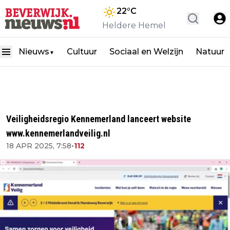
22
°C
Heldere Hemel
Nieuws
Cultuur
Sociaal en Welzijn
Natuur
▼
Veiligheidsregio Kennemerland lanceert website
www.kennemerlandveilig.nl
18 APR 2025, 7:58
•
112