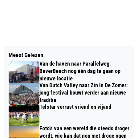
Vorig artikel
Volgend artikel
ONLINE OPEN DAG BEDRIJFSSCHOOL
Meest Gelezen
NOVA COLLEGE START SCHOLING BIG
TATA STEEL
Van de haven naar Parallelweg:
HERREGISTRATIE
BeverBeach nog één dag te gaan op
nieuwe locatie
Van Dutch Valley naar Zin In De Zomer:
jong festival bouwt verder aan nieuwe
traditie
Telstar verrast vriend en vijand
Foto’s van een wereld die steeds droger
wordt, wie kan dat nog met droge ogen