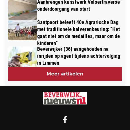
Aanbrengen kunstwerk Velsertraverse-
WIJCKSE HOEVE: LIEFDE, MODDER EN
VOERTUIGEN BESCHADIGD
onderdoorgang van start
VEEL GEKNOR
Santpoort beleeft 40e Agrarische Dag
met traditionele kalverenkeuring: “Het
gaat niet om de medailles, maar om de
kinderen”
Beverwijker (36) aangehouden na
inrijden op agent tijdens achtervolging
in Limmen
Meer artikelen