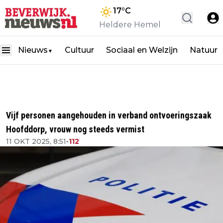
17
°C
Heldere Hemel
Nieuws
Cultuur
Sociaal en Welzijn
Natuur
▼
Vijf personen aangehouden in verband ontvoeringszaak
Hoofddorp, vrouw nog steeds vermist
11 OKT 2025, 8:51
•
112