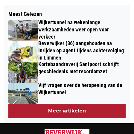
Vorig artikel
Volgend artikel
FLUISTERTOCHT LANGS DUIZENDEN
Meest Gelezen
SPORTEN KAN ÍEDEREEN! (8) ZO
VOGELS IN EILANDSPOLDER BIJ
Wijkertunnel na wekenlange
BLIJKT UIT HET VERHAAL VAN
DRIEHUIZEN
werkzaamheden weer open voor
CYNTHIA
verkeer
Beverwijker (36) aangehouden na
inrijden op agent tijdens achtervolging
in Limmen
Kortebaandraverij Santpoort schrijft
geschiedenis met recordomzet
Vijf vragen over de heropening van de
Wijkertunnel
Meer artikelen