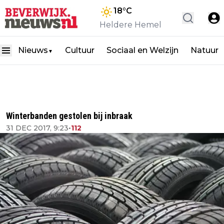
18
°C
Heldere Hemel
Nieuws
Cultuur
Sociaal en Welzijn
Natuur
▼
Winterbanden gestolen bij inbraak
31 DEC 2017, 9:23
•
112