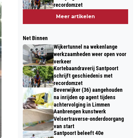
recordomzet
Meer artikelen
Net Binnen
Wijkertunnel na wekenlange
werkzaamheden weer open voor
verkeer
Kortebaandraverij Santpoort
schrijft geschiedenis met
recordomzet
Beverwijker (36) aangehouden
na inrijden op agent tijdens
achtervolging in Limmen
Aanbrengen kunstwerk
Velsertraverse-onderdoorgang
van start
Santpoort beleeft 40e