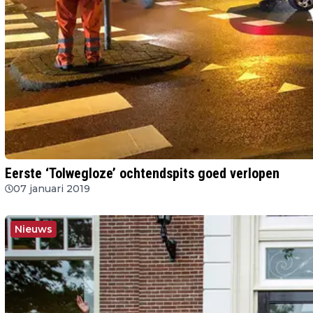
Eerste ‘Tolwegloze’ ochtendspits goed verlopen
07 januari 2019
Nieuws