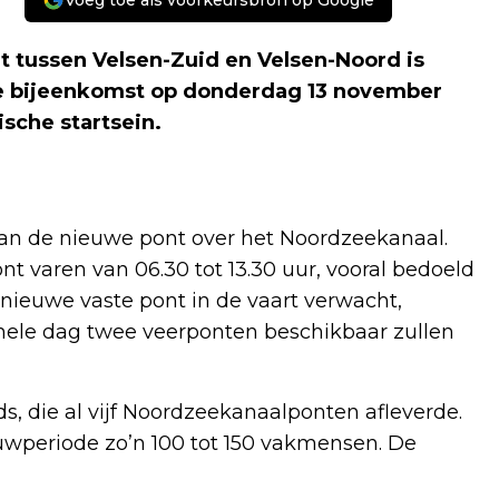
Voeg toe als voorkeursbron op Google
 tussen Velsen-Zuid en Velsen-Noord is
rte bijeenkomst op donderdag 13 november
sche startsein.
an de nieuwe pont over het Noordzeekanaal.
ont varen van 06.30 tot 13.30 uur, vooral bedoeld
 nieuwe vaste pont in de vaart verwacht,
e hele dag twee veerponten beschikbaar zullen
, die al vijf Noordzeekanaalponten afleverde.
uwperiode zo’n 100 tot 150 vakmensen. De