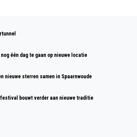
Volgend artikel
TERUGBLIK OP GESLAAGDE 11E EDITIE
rtunnel
GITAARFESTIVAL IJMOND
nog één dag te gaan op nieuwe locatie
 en nieuwe sterren samen in Spaarnwoude
 festival bouwt verder aan nieuwe traditie