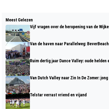
Vorig artikel
Meest Gelezen
INTOCHT SINTERKLAAS EXTRA
Vijf vragen over de heropening van de Wijke
FEESTELIJK TIJDENS 750 JAAR
MARKTRECHTEN
Van de haven naar Parallelweg: BeverBeach 
Ruim dertig jaar Dance Valley: oude helden
Van Dutch Valley naar Zin In De Zomer: jong
Telstar verrast vriend en vijand