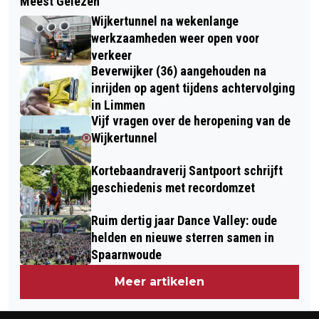
Meest Gelezen
BOUW TWEEDE VEERPONT IJMUIDEN
EEN VERBINDEND FEESTJE ONDANKS
Wijkertunnel na wekenlange
OFFICIEEL VAN START
PIETENDISCUSSIE EN
werkzaamheden weer open voor
verkeer
PEPERNOTENOORLOG
Beverwijker (36) aangehouden na
inrijden op agent tijdens achtervolging
in Limmen
Vijf vragen over de heropening van de
Wijkertunnel
Kortebaandraverij Santpoort schrijft
geschiedenis met recordomzet
Ruim dertig jaar Dance Valley: oude
helden en nieuwe sterren samen in
Spaarnwoude
Meer artikelen