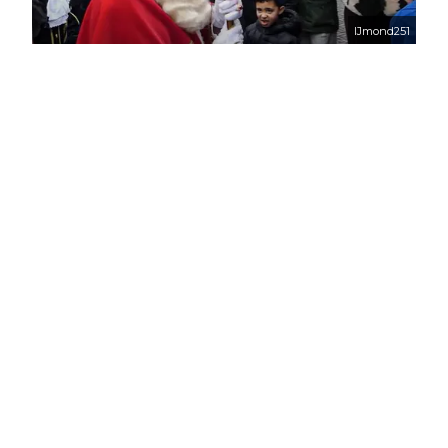
IJmond251