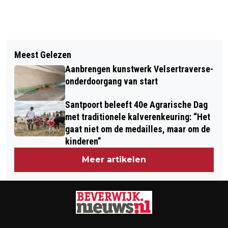
Vorig artikel
Volgend artikel
KNMI: DEZE LENTE BEHOORT TOT
Meest Gelezen
JEUGD KAN ZICH UITLEVEN TIJDENS
WARMSTE VIJF OOIT GEMETEN
Aanbrengen kunstwerk Velsertraverse-
BUITENSPEELDAG IN OOSTERWIJK
onderdoorgang van start
Santpoort beleeft 40e Agrarische Dag
met traditionele kalverenkeuring: “Het
gaat niet om de medailles, maar om de
kinderen”
Meer artikelen