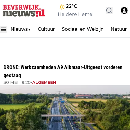
22
°C
Heldere Hemel
Nieuws
Cultuur
Sociaal en Welzijn
Natuur
▼
DRONE: Werkzaamheden A9 Alkmaar-Uitgeest vorderen
gestaag
30 MEI , 9:20
•
ALGEMEEN