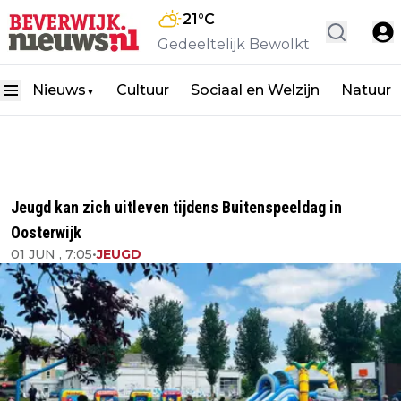
21
°C
Gedeeltelijk Bewolkt
Nieuws
Cultuur
Sociaal en Welzijn
Natuur
▼
Jeugd kan zich uitleven tijdens Buitenspeeldag in
Oosterwijk
01 JUN , 7:05
•
JEUGD