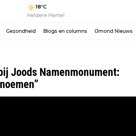
18
°C
Heldere Hemel
Gezondheid
Blogs en columns
IJmond Nieuws
 bij Joods Namenmonument:
n noemen”