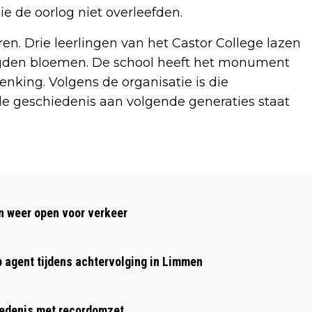
e de oorlog niet overleefden.
en. Drie leerlingen van het Castor College lazen
egden bloemen. De school heeft het monument
nking. Volgens de organisatie is die
de geschiedenis aan volgende generaties staat
Volgend artikel
CIS STOKMAN WINT
 weer open voor verkeer
CLUBKAMPIOENSCHAP FILMCLUB
IJMOND MET “DE HANDEN VAN DE
p agent tijdens achtervolging in Limmen
AARDE”
hiedenis met recordomzet