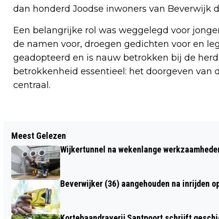
dan honderd Joodse inwoners van Beverwijk di
Een belangrijke rol was weggelegd voor jonger
de namen voor, droegen gedichten voor en l
geadopteerd en is nauw betrokken bij de herde
betrokkenheid essentieel: het doorgeven van 
centraal.
Vorig artikel
Meest Gelezen
RAMON VIAL VERTREKT ALS CCO BIJ
Wijkertunnel na wekenlange werkzaamheden
BEVERWIJKSE FIETSPRODUCENT
OPTIMA CYCLES
Beverwijker (36) aangehouden na inrijden o
Kortebaandraverij Santpoort schrijft gesc