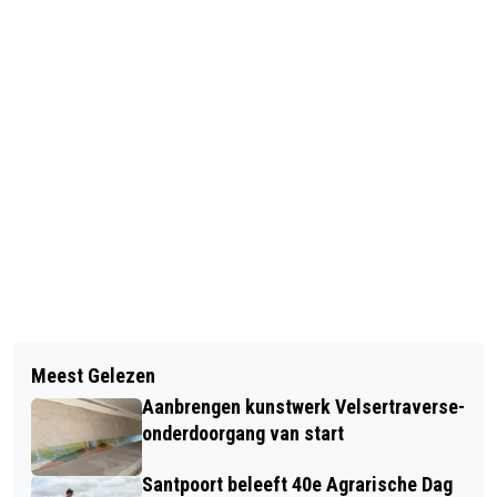
Vorig artikel
Volgend artikel
PLUG IN EN SPELEN MAAR TIJDENS
Meest Gelezen
EXPOSITIE 'DUURZAME VERHALEN' IN
10E GITAARFESTIVAL IJMOND
Aanbrengen kunstwerk Velsertraverse-
STADHUIS BEVERWIJK
onderdoorgang van start
Santpoort beleeft 40e Agrarische Dag