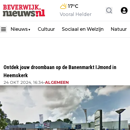
17
°C
Vooral Helder
Nieuws
Cultuur
Sociaal en Welzijn
Natuur
▼
Ontdek jouw droombaan op de Banenmarkt IJmond in
Heemskerk
24 OKT 2024, 16:34
•
ALGEMEEN