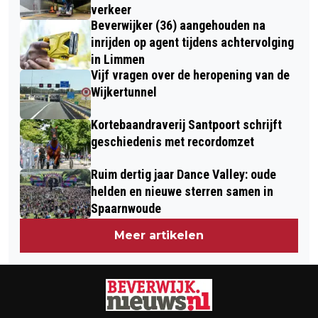
HEEMSKERK
verkeer
MEEST DUURZAME MANIER.
Beverwijker (36) aangehouden na
inrijden op agent tijdens achtervolging
in Limmen
Vijf vragen over de heropening van de
Wijkertunnel
Kortebaandraverij Santpoort schrijft
geschiedenis met recordomzet
Ruim dertig jaar Dance Valley: oude
helden en nieuwe sterren samen in
Spaarnwoude
Meer artikelen