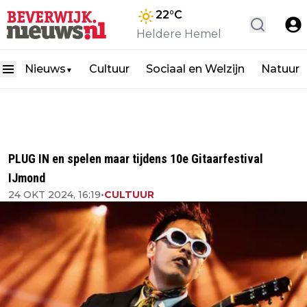
22
°C
Heldere Hemel
Nieuws
Cultuur
Sociaal en Welzijn
Natuur
▼
PLUG IN en spelen maar tijdens 10e Gitaarfestival
IJmond
24 OKT 2024, 16:19
•
CULTUUR