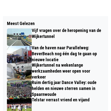
Vorig artikel
Volgend artikel
OM VERVOLGT TATA STEEL VOOR
Meest Gelezen
GEMEENTEGRENZEN GEEN OBSTAKEL
OPZETTELIJKE VERVUILING
Vijf vragen over de heropening van de
MEER VOOR BOA'S IN DE IJMOND
Wijkertunnel
Van de haven naar Parallelweg:
BeverBeach nog één dag te gaan op
nieuwe locatie
Wijkertunnel na wekenlange
werkzaamheden weer open voor
verkeer
Ruim dertig jaar Dance Valley: oude
helden en nieuwe sterren samen in
Spaarnwoude
Telstar verrast vriend en vijand