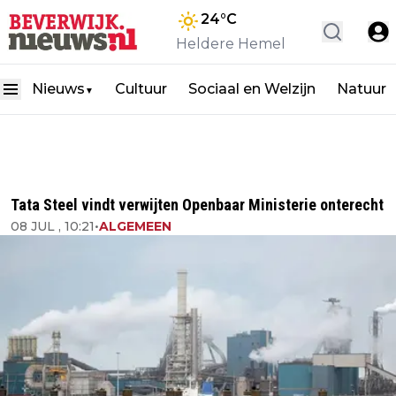
24
°C
Heldere Hemel
Nieuws
Cultuur
Sociaal en Welzijn
Natuur
▼
Tata Steel vindt verwijten Openbaar Ministerie onterecht
08 JUL , 10:21
•
ALGEMEEN