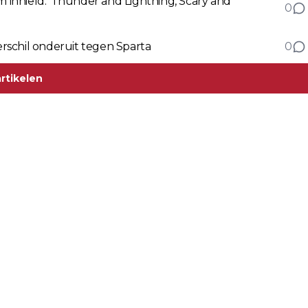
inhield: 'Thunder and Lightning, Scary and
0
Strijdlustig Telstar op Het Kasteel met minimaal verschil onderuit tegen Sparta
0
rtikelen