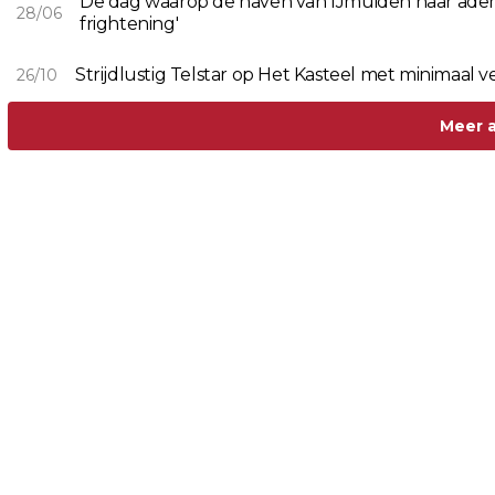
De dag waarop de haven van IJmuiden haar adem 
28/06
frightening'
26/10
Meer a