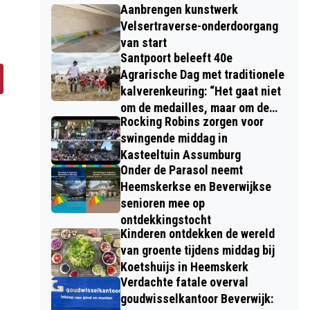
Aanbrengen kunstwerk
Velsertraverse-onderdoorgang
van start
Santpoort beleeft 40e
Agrarische Dag met traditionele
kalverenkeuring: “Het gaat niet
om de medailles, maar om de
Rocking Robins zorgen voor
kinderen”
swingende middag in
Kasteeltuin Assumburg
Onder de Parasol neemt
Heemskerkse en Beverwijkse
senioren mee op
ontdekkingstocht
Kinderen ontdekken de wereld
van groente tijdens middag bij
Koetshuijs in Heemskerk
Verdachte fatale overval
goudwisselkantoor Beverwijk: