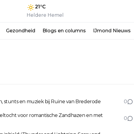
21
°C
Heldere Hemel
Gezondheid
Blogs en columns
IJmond Nieuws
en, stunts en muziek bij Ruïne van Brederode
0
ndeltocht voor romantische Zandhazen en met
0