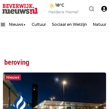
18
°C
Heldere Hemel
Nieuws
Cultuur
Sociaal en Welzijn
Natuur
▼
beroving
Nieuws