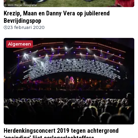
Krezip, Maan en Danny Vera op jubilerend
Bevrijdingspop
23 februari 2020
Algemeen
Herdenkingsconcert 2019 tegen achtergrond