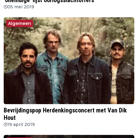
‘oneindige’ lijst oorlogsslachtoffers
05 mei 2019
Algemeen
Bevrijdingspop Herdenkingsconcert met Van Dik
Hout
19 april 2019