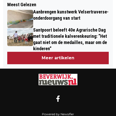
BEVERWIJK HERDENKT
Meest Gelezen
GOEDE DEAL: KOPJE KOFFIE OF IJSJE
SLACHTOFFERS RAZZIA 1944 EN
Aanbrengen kunstwerk Velsertraverse-
AFREKENEN MET EEN ZAK
STRIJD IN NEDERLANDS-INDIË
onderdoorgang van start
STRANDVUIL
Santpoort beleeft 40e Agrarische Dag
met traditionele kalverenkeuring: “Het
gaat niet om de medailles, maar om de
kinderen”
Meer artikelen
Powered by Newsifier