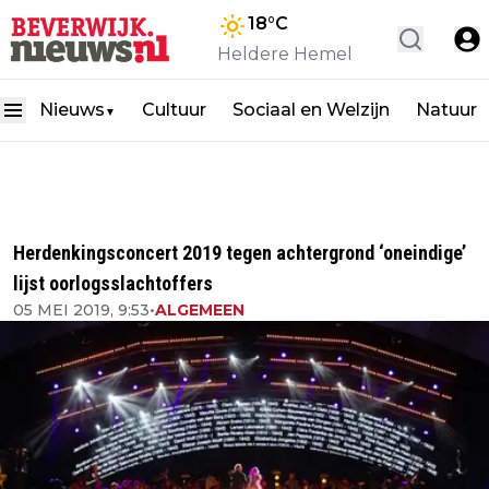
18
°C
Heldere Hemel
Nieuws
Cultuur
Sociaal en Welzijn
Natuur
▼
Herdenkingsconcert 2019 tegen achtergrond ‘oneindige’
lijst oorlogsslachtoffers
05 MEI 2019, 9:53
•
ALGEMEEN