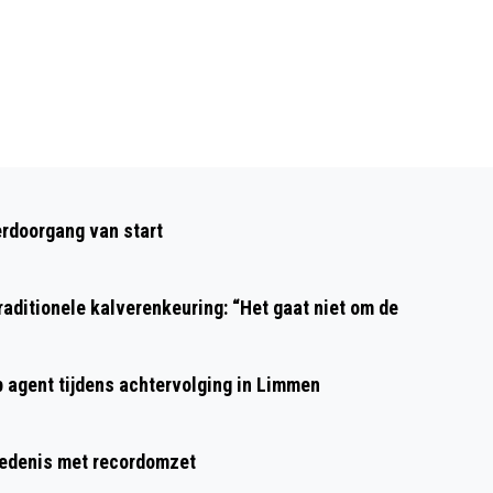
Volgend artikel
HERDENKINGSCONCERT 2019 TEGEN
rdoorgang van start
ACHTERGROND ‘ONEINDIGE’ LIJST
OORLOGSSLACHTOFFERS
aditionele kalverenkeuring: “Het gaat niet om de
p agent tijdens achtervolging in Limmen
hiedenis met recordomzet