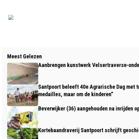
Vorig artikel
Meest Gelezen
PIPPI IS JARIG! LANGE LEVE VICTUALIA
Aanbrengen kunstwerk Velsertraverse-onde
ROLGORDIJNA KRUIZEMUNTINA
EFRAÏMSDOCHTER LANGKOUS
Santpoort beleeft 40e Agrarische Dag met tr
medailles, maar om de kinderen”
Beverwijker (36) aangehouden na inrijden o
Kortebaandraverij Santpoort schrijft gesc