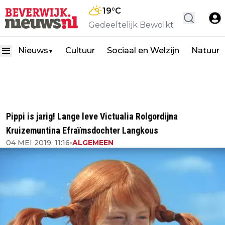
19
°C
Gedeeltelijk Bewolkt
Nieuws
Cultuur
Sociaal en Welzijn
Natuur
▼
Pippi is jarig! Lange leve Victualia Rolgordijna
Kruizemuntina Efraïmsdochter Langkous
04 MEI 2019, 11:16
•
ALGEMEEN