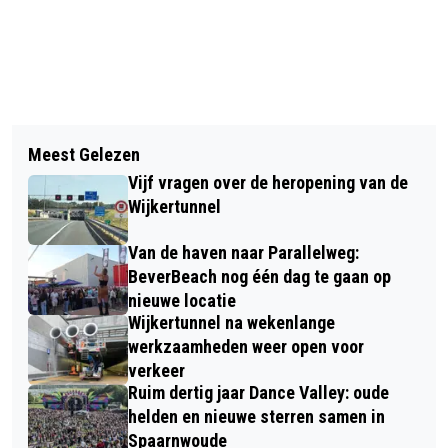
Vorig artikel
Volgend artikel
HERDENKINGSPLECHTIGHEDEN
Meest Gelezen
BEVERWIJK HERDENKT
BEVERWIJK OP ZATERDAG 4 MEI
Vijf vragen over de heropening van de
SLACHTOFFERS RAZZIA 1944 EN
Wijkertunnel
STRIJD IN NEDERLANDS-INDIË
Van de haven naar Parallelweg:
BeverBeach nog één dag te gaan op
nieuwe locatie
Wijkertunnel na wekenlange
werkzaamheden weer open voor
verkeer
Ruim dertig jaar Dance Valley: oude
helden en nieuwe sterren samen in
Spaarnwoude