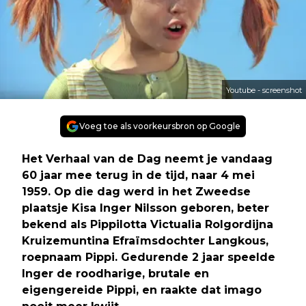
Youtube - screenshot
Voeg toe als voorkeursbron op Google
Het Verhaal van de Dag neemt je vandaag
60 jaar mee terug in de tijd, naar 4 mei
1959. Op die dag werd in het Zweedse
plaatsje Kisa Inger Nilsson geboren, beter
bekend als Pippilotta Victualia Rolgordijna
Kruizemuntina Efraïmsdochter Langkous,
roepnaam Pippi. Gedurende 2 jaar speelde
Inger de roodharige, brutale en
eigengereide Pippi, en raakte dat imago