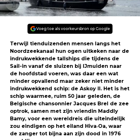
Voeg toe als voorkeursbron op Google
Terwijl tienduizenden mensen langs het
Noordzeekanaal hun ogen uitkeken naar de
indrukwekkende tallships die tijdens de
Sail-in vanaf de sluizen bij IJmuiden naar
de hoofdstad voeren, was daar een wat
minder opvallend maar zeker niet minder
indrukwekkend schip: de Askoy II. Het is het
schip waarmee, ruim 50 jaar geleden, de
Belgische chansonnier Jacques Brel de zee
optrok, samen met zijn vriendin Maddly
Bamy, voor een wereldreis die uiteindelijk
zou eindigen op het eiland Hiva‑Oa, waar
de zanger tot bijna aan zijn dood in 1976