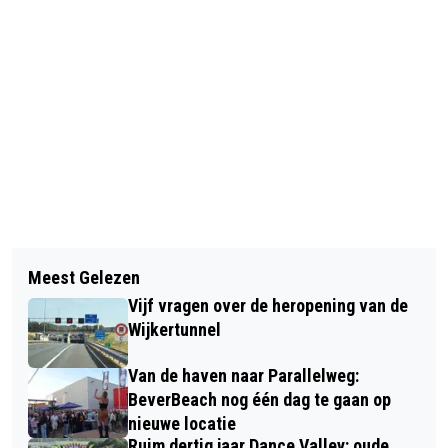
Vorig artikel
Volgend artikel
BOATS FOR SAIL (YOU CAN READ IT
Meest Gelezen
FILMKLASSIEKER OVER
ON THE SIGN) BOATS FOR SAIL
Vijf vragen over de heropening van de
REGENERATIEVE LANDBOUW BIJ
Wijkertunnel
BUITENBIOSCOOP HERENBOEREN
Van de haven naar Parallelweg:
BeverBeach nog één dag te gaan op
nieuwe locatie
Ruim dertig jaar Dance Valley: oude